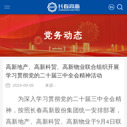
党务动态
绍
队
业
高新地产、高新科贸、高新物业联合组织开展
构
开发
学习贯彻党的二十届三中全会精神活动
化
2024-09-05
来源：
略
息
为深入学习贯彻党的二十届三中全会精
质
理
员
神，按照长春高新股份集团统一安排部署，
业
告
构
念
高新地产、高新科贸、高新物业于9月4日联