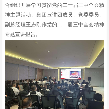
告
态
聘
合组织开展学习贯彻党的二十届三中全会精
念
台
育
养
神主题活动。集团宣讲团成员、党委委员、
业
线
副总经理王志刚作党的二十届三中全会精神
专题宣讲报告。