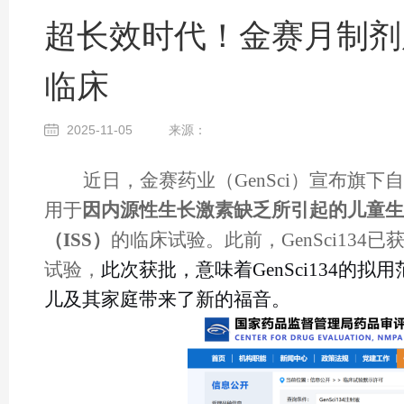
超长效时代！金赛月制剂
临床
2025-11-05
来源：
近日，金赛药业（
GenSci）宣布旗下
用于
因内源性生长激素缺乏所引起的儿童生
（ISS）
的临床试验。
此前，
GenSci134
试验
，
此次获批，意味着
GenSci134
儿及其家庭带来了新的福音。